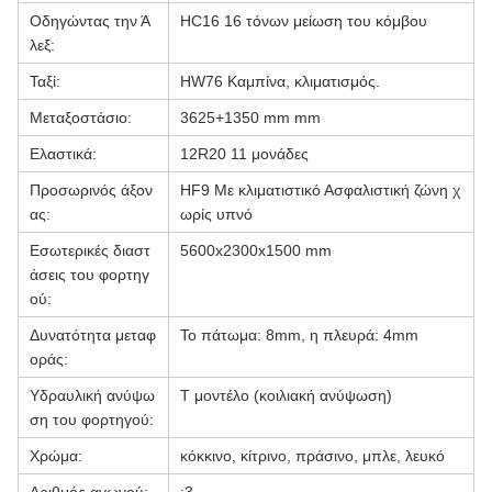
Οδηγώντας την Ά
HC16 16 τόνων μείωση του κόμβου
λεξ:
Ταξί:
HW76 Καμπίνα, κλιματισμός.
Μεταξοστάσιο:
3625+1350 mm mm
Ελαστικά:
12R20 11 μονάδες
Προσωρινός άξον
HF9 Με κλιματιστικό Ασφαλιστική ζώνη χ
ας:
ωρίς υπνό
Εσωτερικές διαστ
5600x2300x1500 mm
άσεις του φορτηγ
ού:
Δυνατότητα μεταφ
Το πάτωμα: 8mm, η πλευρά: 4mm
οράς:
Υδραυλική ανύψω
Τ μοντέλο (κοιλιακή ανύψωση)
ση του φορτηγού:
Χρώμα:
κόκκινο, κίτρινο, πράσινο, μπλε, λευκό