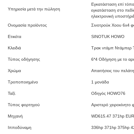
Εγκατάσταση επί τόπου
Υπηρεσία μετά την πώληση
εγκατάσταση στο πεδίο
ηλεκτρονική υποστήρι
Ονομασία προϊόντος
Σινοτρούκ Χοου 6x4 
Ετικέτα
SINOTUK HOWO
Κλειδιά
Τρακ ντάμπ Ντάμπερ 
Τύπος οδήγησης
6*4 Οδήγηση με το αρι
Χρώμα
Απαιτήσεις του πελάτ
Τροποποιημένο
1 μονάδα
Ταξί.
Οδηγός HOWO76
Τύπος φορτηγού
Αριστερό χειροκίνητο
Μηχανή
WD615.47 371hp EU
Ιπποδύναμη
336hp 371hp 375hp 4