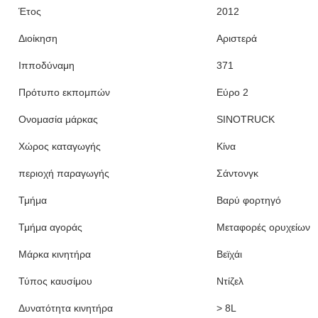
Έτος
2012
Διοίκηση
Αριστερά
Ιπποδύναμη
371
Πρότυπο εκπομπών
Εύρο 2
Ονομασία μάρκας
SINOTRUCK
Χώρος καταγωγής
Κίνα
περιοχή παραγωγής
Σάντονγκ
Τμήμα
Βαρύ φορτηγό
Τμήμα αγοράς
Μεταφορές ορυχείων
Μάρκα κινητήρα
Βεϊχάι
Τύπος καυσίμου
Ντίζελ
Δυνατότητα κινητήρα
> 8L