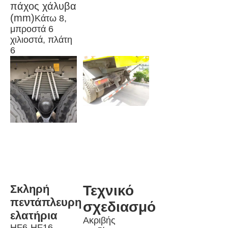
πάχος χάλυβα 
(mm)
Κάτω 8, 
μπροστά 6 
χιλιοστά, πλάτη 
6
Σκληρή 
Τεχνικό 
πεντάπλευρη 
σχεδιασμό
ελατήρια
Ακριβής 
HF6-HF16 