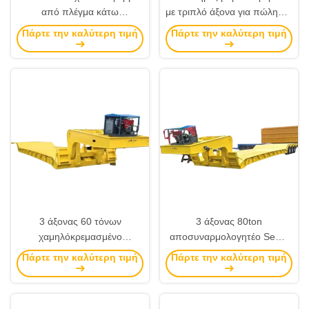
από πλέγμα κάτω
με τριπλό άξονα για πώληση,
πλατφόρμα 3/4 άξονας
αποσυναρμολογήσιμο
Πάρτε την καλύτερη τιμή
Πάρτε την καλύτερη τιμή
12.00R20 Τεμάχιο 40 τόνων
έλκυτρο για το Καμερούν
60 τόνων 80 τόνων 100
τόνων χαμηλό κρεβάτι πλάκα
ημιτερόπτερο
3 άξονας 60 τόνων
3 άξονας 80ton
χαμηλόκρεμασμένο
αποσυναρμολογητέο Semi-
ημιριμουλκούμενο
Trailer Low-Bed Semi-Trailer
Πάρτε την καλύτερη τιμή
Πάρτε την καλύτερη τιμή
αποσυναρμόσιμο
Heavy Duty Lowboy για την
αφαιρούμενο lowboy trailer
Γκάνα
για πώληση Σαουδική