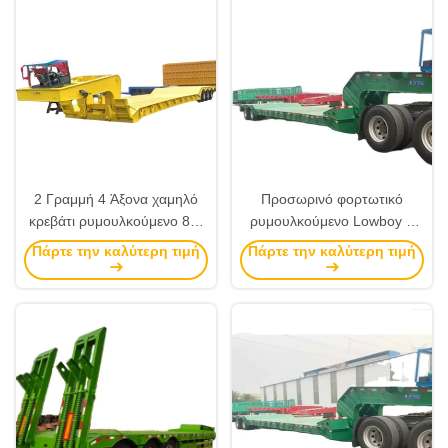
Αραβία
2 Γραμμή 4 Άξονα χαμηλό
Προσωρινό φορτωτικό
κρεβάτι ρυμουλκούμενο 80-
ρυμουλκούμενο Lowboy 4
120ton αποσυναρμολογητέο
άξονας 120ton
Πάρτε την καλύτερη τιμή
Πάρτε την καλύτερη τιμή
Gooseneck Semi Truck
αποσυναρμολογήσιμο
Lowboy ρυμουλκούμενο για
υδραυλικό
πώληση Μαλάουι
αποσυναρμολογήσιμο
ρυμουλκούμενο Lowbed για
την Κένυα