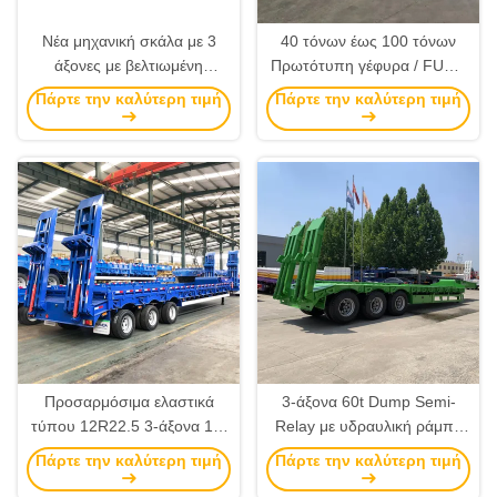
Νέα μηχανική σκάλα με 3
40 τόνων έως 100 τόνων
άξονες με βελτιωμένη
Πρωτότυπη γέφυρα / FUWA
μηχανική σκάλα JOST Brand
/ BPW γέφυρα χαμηλού
Πάρτε την καλύτερη τιμή
Πάρτε την καλύτερη τιμή
Landing Gear Low Bed
κρεβατιού ημικυκλώματος
Semi-Trailer, καλή ποιότητα
(προσαρμοσμένο σύμφωνα
με τις ανάγκες του πελάτη)
Προσαρμόσιμα ελαστικά
3-άξονα 60t Dump Semi-
τύπου 12R22.5 3-άξονα 12-
Relay με υδραυλική ράμπα
ελαστικά χαμηλού κρεβατιού
χαμηλό κρεβάτι
Πάρτε την καλύτερη τιμή
Πάρτε την καλύτερη τιμή
ημικυριόδρομο με JOST 2,0
ρυμουλκούμενο και 4/5/6mm