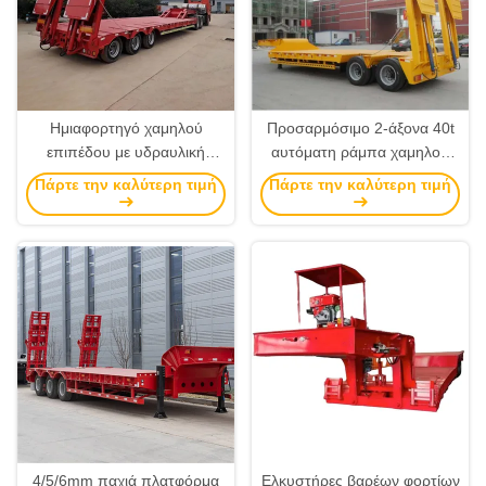
Ημιαφορτηγό χαμηλού
Προσαρμόσιμο 2-άξονα 40t
επιπέδου με υδραυλική
αυτόματη ράμπα χαμηλού
σκάλα 3 άξων και αυτόματες
κρεβατιού ρυμουλκούμενο
Πάρτε την καλύτερη τιμή
Πάρτε την καλύτερη τιμή
ράμπες 40T-100T
για βαριά μεταφορά
χωρητικότητα φορτίου στη
Νότια Αφρική
4/5/6mm παχιά πλατφόρμα
Ελκυστήρες βαρέων φορτίων