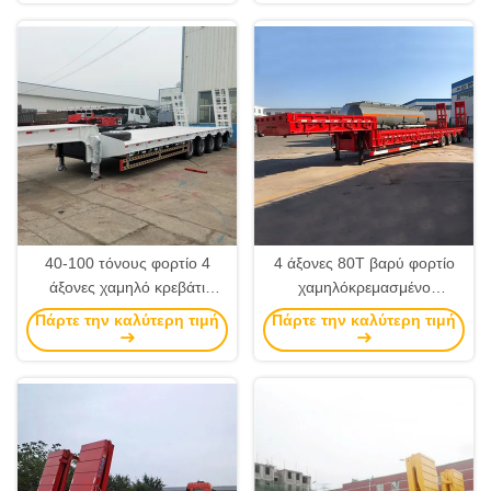
ίντσες King Pin
παχύ πλέγμα πλέγμα
40-100 τόνους φορτίο 4
4 άξονες 80T βαρύ φορτίο
άξονες χαμηλό κρεβάτι
χαμηλόκρεμασμένο
ημικυκλώματος με 16
ρυμουλκούμενο με
Πάρτε την καλύτερη τιμή
Πάρτε την καλύτερη τιμή
ελαστικά και 12R20 ελαστικά
διευρυτήρες με μηχανική
μοντέλο JOST Kingpin
ανάρτηση και ελατήρια