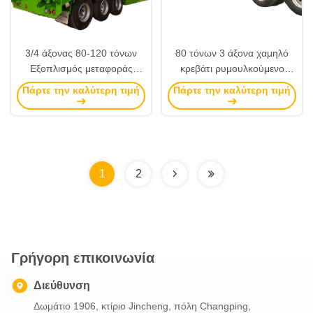
3/4 άξονας 80-120 τόνων
80 τόνων 3 άξονα χαμηλό
Εξοπλισμός μεταφοράς
κρεβάτι ρυμουλκούμενο
Lowboy ρυμουλκούμενο
αποσυναρμολογητέο
Πάρτε την καλύτερη τιμή
Πάρτε την καλύτερη τιμή
φορτηγού
ρυμουλκούμενο lowboy για
αποσυναρμολογητέο
πώληση στη Γουινέα και την
Gooseneck Lowbed Semi-
Κένυα
Retrailer για το Μάλι
1
2
Γρήγορη επικοινωνία
Διεύθυνση
Δωμάτιο 1906, κτίριο Jincheng, πόλη Changping,