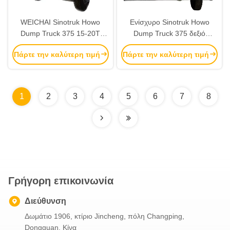
WEICHAI Sinotruk Howo
Ενίσχυρο Sinotruk Howo
Dump Truck 375 15-20T
Dump Truck 375 δεξιό
Δεξιοκίνητο με χειροκίνητο
σύστημα οδήγησης Τροχό
Πάρτε την καλύτερη τιμή
Πάρτε την καλύτερη τιμή
παράθυρο
21-30T 351-450hp
1
2
3
4
5
6
7
8
Γρήγορη επικοινωνία
Διεύθυνση
Δωμάτιο 1906, κτίριο Jincheng, πόλη Changping,
Dongguan, Κίνα