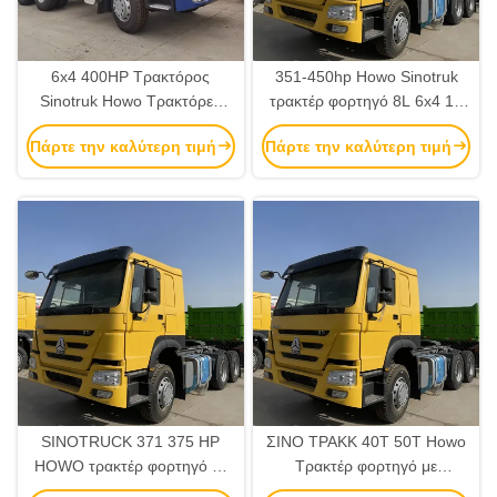
6x4 400HP Τρακτόρος
351-450hp Howo Sinotruk
Sinotruk Howo Τρακτόρες
τρακτέρ φορτηγό 8L 6x4 10
31-40T χωρητικότητα
ελαστικά με αυτόματο
Πάρτε την καλύτερη τιμή
Πάρτε την καλύτερη τιμή
φορτίου
κλιματισμό
SINOTRUCK 371 375 HP
ΣΙΝΟ ΤΡΑΚΚ 40T 50T Howo
HOWO τρακτέρ φορτηγό με
Τρακτέρ φορτηγό με
WEICHAI κεφαλή και μέγιστη
WEICHAI κινητήρα 300-400L