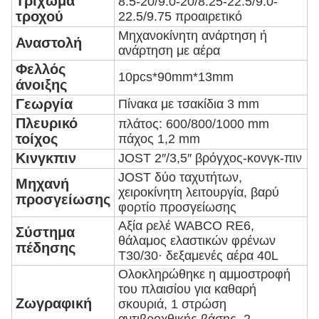
Τρίχωμα
8.5-20/9.0-20/8.25-22.5/9.0-
τροχού
22.5/9.75 προαιρετικό
Μηχανοκίνητη ανάρτηση ή
Αναστολή
ανάρτηση με αέρα
Φελλός
10pcs*90mm*13mm
άνοιξης
Γεωργία
Πίνακα με τσακίδια 3 mm
Πλευρικό
πλάτος: 600/800/1000 mm
τοίχος
πάχος 1,2 mm
Κινγκπιν
JOST 2′′/3,5′′ βρόγχος-κονγκ-πιν
JOST δύο ταχυτήτων,
Μηχανή
χειροκίνητη λειτουργία, βαρύ
προσγείωσης
φορτίο προσγείωσης
Αξία ρελέ WABCO RE6,
Σύστημα
θάλαμος ελαστικών φρένων
πέδησης
T30/30· δεξαμενές αέρα 40L
Ολοκληρώθηκε η αμμοστροφή
του πλαισίου για καθαρή
Ζωγραφική
σκουριά, 1 στρώση
αντιβροχθικής βάσης, 2