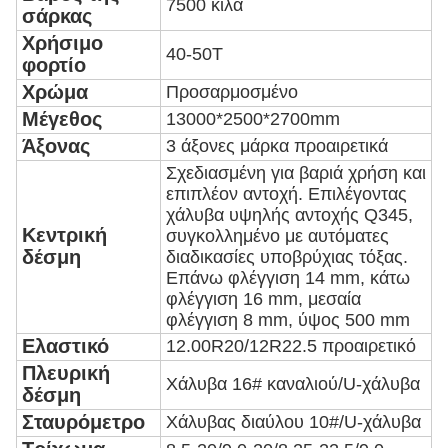
7500 κιλά
σάρκας
Χρήσιμο
40-50Τ
φορτίο
Χρώμα
Προσαρμοσμένο
Μέγεθος
13000*2500*2700mm
Άξονας
3 άξονες μάρκα προαιρετικά
Σχεδιασμένη για βαριά χρήση και
επιπλέον αντοχή. Επιλέγοντας
χάλυβα υψηλής αντοχής Q345,
Κεντρική
συγκολλημένο με αυτόματες
δέσμη
διαδικασίες υποβρύχιας τόξας.
Επάνω φλέγγιση 14 mm, κάτω
φλέγγιση 16 mm, μεσαία
φλέγγιση 8 mm, ύψος 500 mm
Ελαστικό
12.00R20/12R22.5 προαιρετικό
Πλευρική
Χάλυβα 16# καναλιού/U-χάλυβα
δέσμη
Σταυρόμετρο
Χάλυβας διαύλου 10#/U-χάλυβα