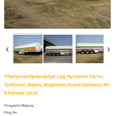
Υδρογονανθρακωφόρα Lpg Ημιπροσελήντες
Τριάξονες Βαριές Μηχανικές/αεροεξάρτησης Με
Ελαστικά 12r20
Ονομασία Μάρκας:
Ping An