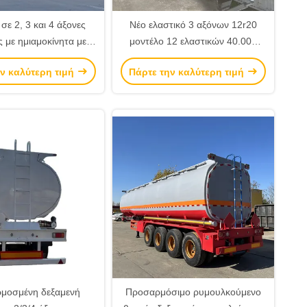
σε 2, 3 και 4 άξονες
Νέο ελαστικό 3 αξόνων 12r20
ς με ημιαμοκίνητα με
μοντέλο 12 ελαστικών 40.000
τα 45.000 έως 50.000
λίτρα 45.000 λίτρα δεξαμενή
ν καλύτερη τιμή
Πάρτε την καλύτερη τιμή
2 κυβικά μέτρα) με 4
καυσίμου ημιπροκατασκευή
ένες δεξαμενές από
(χρώμα προαιρετικό από τον
και ανοξείδωτο χάλυβα.
πελάτη)
μοσμένη δεξαμενή
Προσαρμόσιμο ρυμουλκούμενο