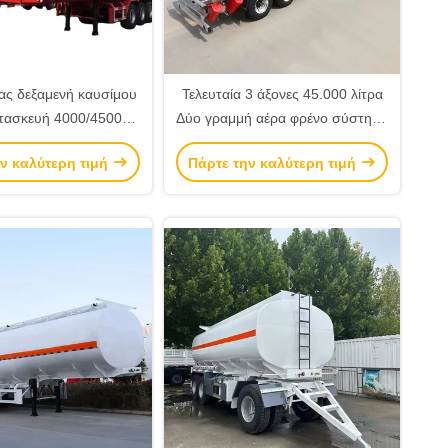
ας δεξαμενή καυσίμου
Τελευταία 3 άξονες 45.000 λίτρα
τασκευή 4000/45000
Δύο γραμμή αέρα φρένο σύστημα
δεξαμενή καυσίμου
φρένων καυσίμου μεταφοράς
ν καλύτερη τιμή
Πάρτε την καλύτερη τιμή
ό ημιπροκατασκευή
δεξαμενή ημιπροκατασκευή