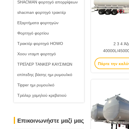
SHACMAN φορτηγό απορρίψεων
shacman φορτηγό τρακτέρ
Εξαρτήματα φορτηγών
Φορτηγό φορτίου
Τρακτέρ φορτηγό HOWO
2 3 4 Άξ
40000L/4500
Χοου νταμπ φορτηγό
Καρβόνιο/Αλουμ
Πάρτε την καλύ
ΤΡΕΪΛΕΡ ΤΑΝΚΕΡ ΚΑΥΣΙΜΩΝ
ατσάλινο Τροχαίο 
ρυμουλκούμενο γι
επίπεδης βάσης ημι ρυμουλκό
πετρελαίου/αερ
Tipper ημι ρυμουλκό
αεριοκίν
Τρέιλερ χαμηλού κρεβατιού
Επικοινωνήστε μαζί μας