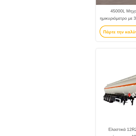
45000L Μηχα
ημικυριόμετρο με 3
άξονα και ελαστικ
Πάρτε την καλύ
μεταφορά αργού
Ελαστικά 12R