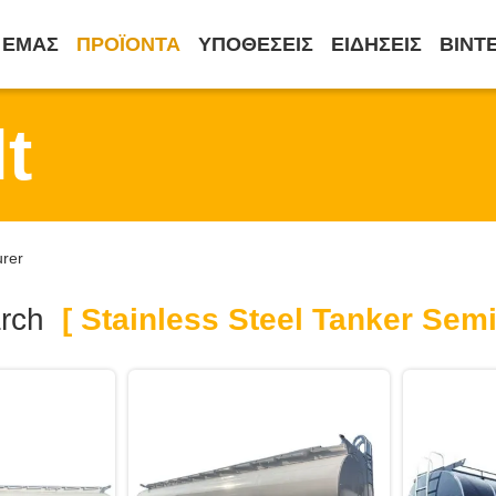
 ΕΜΆΣ
ΠΡΟΪΌΝΤΑ
ΥΠΟΘΈΣΕΙΣ
ΕΙΔΉΣΕΙΣ
ΒΊΝΤ
t
urer
rch
[ Stainless Steel Tanker Semi 