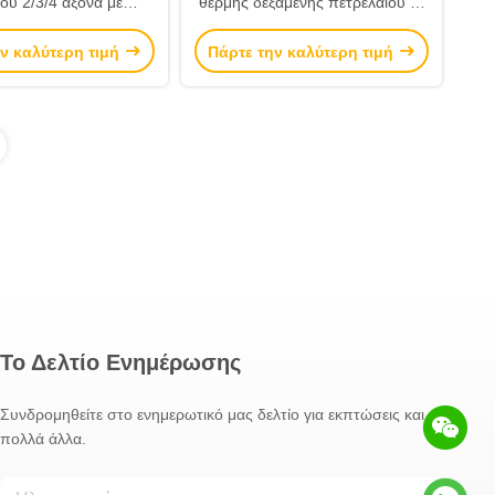
ου 2/3/4 άξονα με
θερμής δεξαμενής πετρελαίου με
τα 4000/45000 λίτρων
μέγιστο ωφέλιμο φορτίο 50 τόνων
ν καλύτερη τιμή
Πάρτε την καλύτερη τιμή
Διαστάσεις 11800*2500*3700mm
Μηχανική ανάρτηση
Το Δελτίο Ενημέρωσης
Συνδρομηθείτε στο ενημερωτικό μας δελτίο για εκπτώσεις και
πολλά άλλα.