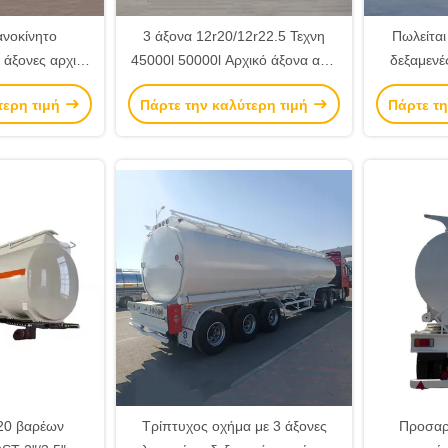
νοκίνητο
3 άξονα 12r20/12r22.5 Τεχνη
Πωλείται 
 άξονες αρχικό
45000l 50000l Αρχικό άξονα από
δεξαμενέ
ά 12R20 για τη
ανοξείδωτο χάλυβα
χωρητικότη
τερη τιμή
Πάρτε την καλύτερη τιμή
Πάρτε τη
 πετρελαίου
λίτρων (4
μεμονωμ
αλουμίνιο 
20 βαρέων
Τρίπτυχος οχήμα με 3 άξονες
Προσαρ