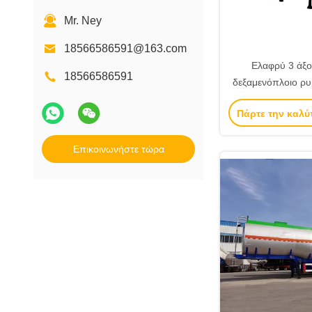
Mr. Ney
18566586591@163.com
Ελαφρύ 3 άξον
18566586591
δεξαμενόπλοιο ρ
χάλυβα 30 τόνων 
Πάρτε την καλύ
ημιτελή ρυμουλ
πώλη
Επικοινωνήστε τώρα