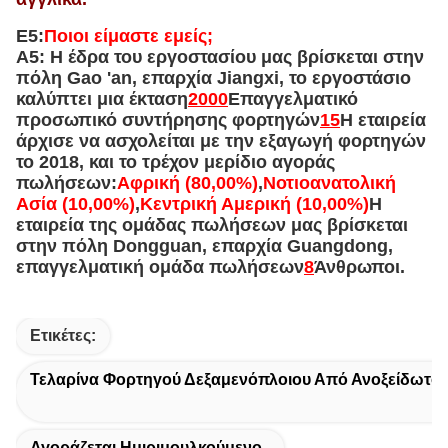
Ε5:
Ποιοι είμαστε εμείς;
Α5: Η έδρα του εργοστασίου μας βρίσκεται στην
πόλη Gao 'an, επαρχία Jiangxi, το εργοστάσιο
καλύπτει μια έκταση
2000
Επαγγελματικό
προσωπικό συντήρησης φορτηγών
15
Η εταιρεία
άρχισε να ασχολείται με την εξαγωγή φορτηγών
το 2018, και το τρέχον μερίδιο αγοράς
πωλήσεων:
Αφρική (80,00%)
,
Νοτιοανατολική
Ασία (10,00%)
,
Κεντρική Αμερική (10,00%)
Η
εταιρεία της ομάδας πωλήσεων μας βρίσκεται
στην πόλη Dongguan, επαρχία Guangdong,
επαγγελματική ομάδα πωλήσεων
8
Άνθρωποι.
Ετικέτες:
Τελαρίνα Φορτηγού Δεξαμενόπλοιου Από Ανοξείδωτο
Αγοράζεται Ημιριμουλκούμενο