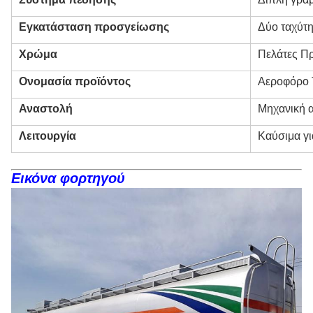
Εγκατάσταση προσγείωσης
Δύο ταχύτ
Χρώμα
Πελάτες Πρ
Ονομασία προϊόντος
Αεροφόρο 
Αναστολή
Μηχανική 
Λειτουργία
Καύσιμα γι
Εικόνα φορτηγού