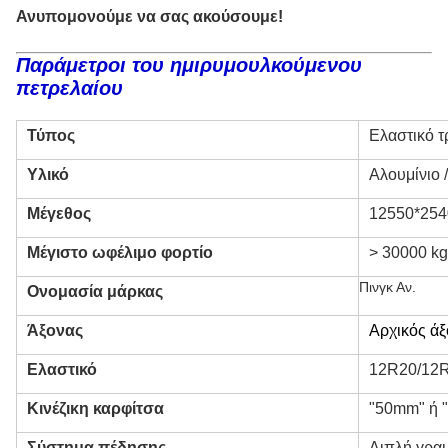
Ανυπομονούμε να σας ακούσουμε!
Παράμετροι του ημιρυμουλκούμενου
πετρελαίου
Τύπος
Ελαστικό τ
Υλικό
Αλουμίνιο 
Μέγεθος
12550*25
Μέγιστο ωφέλιμο φορτίο
> 30000 kg
Πινγκ Αν.
Ονομασία μάρκας
Άξονας
Αρχικός ά
Ελαστικό
12R20/12R
Κινέζικη καρφίτσα
"50mm" ή 
Σύστημα πέδησης
Διπλή γρα